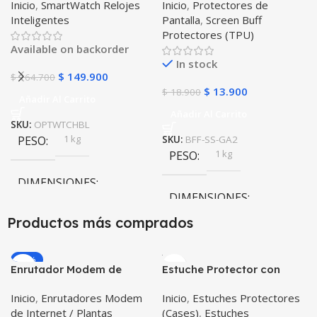
Inicio
,
SmartWatch Relojes
Inicio
,
Protectores de
WATCH BLACK™ (PK W34
Samsung Galaxy Watch
Inteligentes
Pantalla
,
Screen Buff
Iwo 10 12) Compatible
Active 2
Protectores (TPU)
Android y iPhone
Available on backorder
In stock
$
149.900
$
164.700
$
13.900
$
18.900
Añadir Al Carrito
Añadir Al Carrito
SKU:
OPTWTCHBL
1 kg
PESO
SKU:
BFF-SS-GA2
1 kg
PESO
DIMENSIONES
DIMENSIONES
20 × 20 × 20 cm
Productos más comprados
20 × 20 × 20 cm
-20%
Enrutador Modem de
Estuche Protector con
Internet Huawei B311-521
Correa Desmontable
Inicio
,
Enrutadores Modem
Inicio
,
Estuches Protectores
Libre Todo Operador 4G
Tablet Samsung Galaxy
de Internet / Plantas
(Cases)
,
Estuches
LTE SIMCARD
Tab A8 10.5 2021 – 2022