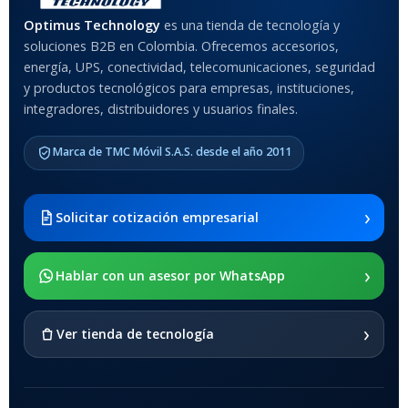
MATERIAL DEL CASE
Optimus Technology
es una tienda de tecnología y
soluciones B2B en Colombia. Ofrecemos accesorios,
Anti-Shock
energía, UPS, conectividad, telecomunicaciones, seguridad
y productos tecnológicos para empresas, instituciones,
integradores, distribuidores y usuarios finales.
MODELO DE TABLETS
COMPATIBLES
Marca de TMC Móvil S.A.S. desde el año 2011
Samsung Galaxy Tab A8 10.5
2021 SM-x200 / Samsung
Galaxy Tab A8 10.5 2021 SM-
›
Solicitar cotización empresarial
x205
›
SOPORTE DE APOYO
Hablar con un asesor por WhatsApp
SI
›
Ver tienda de tecnología