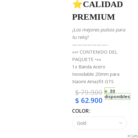
⭐CALIDAD
PREMIUM
¡Los mejores pulsos para
tu reloj!
———————-
««• CONTENIDO DEL
PAQUETE •»»
1x Banda Acero
Inoxidable 20mm para
Xiaomi Amazfit GTS
$
79.900
30
disponibles
$
62.900
COLOR
Lim