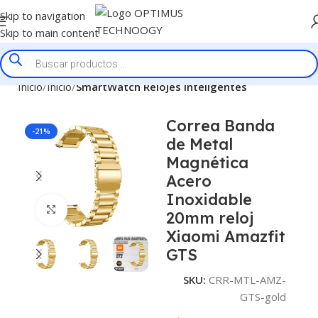
Skip to navigation
Skip to main content
Inicio
Inicio
SmartWatch Relojes Inteligentes
Correa Banda
-21%
de Metal
Magnética
Acero
Inoxidable
Click to enlarge
20mm reloj
Xiaomi Amazfit
GTS
SKU:
CRR-MTL-AMZ-
GTS-gold