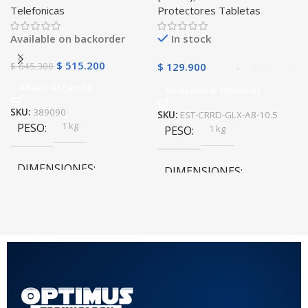
Telefonicas
Protectores Tabletas
SM-x200 SM-x205 Anti
golpes con soporte
Available on backorder
In stock
$
515.200
$
645.300
$
129.900
Añadir Al Carrito
Seleccionar Opciones
SKU:
389090
SKU:
EST-CRRD-GLX-A8-10.5
1 kg
PESO
1 kg
PESO
DIMENSIONES
DIMENSIONES
20 × 20 × 20 cm
20 × 20 × 20 cm
COLOR
Rojo
,
Negro
,
Azul
,
Rosa