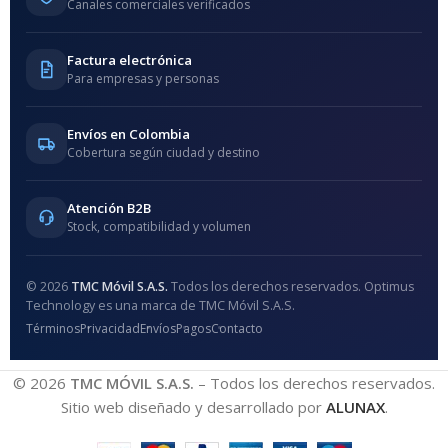
Canales comerciales verificados
Factura electrónica
Para empresas y personas
Envíos en Colombia
Cobertura según ciudad y destino
Atención B2B
Stock, compatibilidad y volumen
© 2026
TMC Móvil S.A.S.
Todos los derechos reservados. Optimus
Technology es una marca de TMC Móvil S.A.S.
Términos
Privacidad
Envíos
Pagos
Contacto
© 2026
TMC MÓVIL S.A.S.
– Todos los derechos reservados.
Sitio web diseñado y desarrollado por
ALUNAX
.