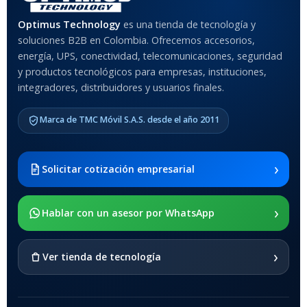
MATERIAL DEL CASE
Optimus Technology
es una tienda de tecnología y
soluciones B2B en Colombia. Ofrecemos accesorios,
Anti-Shock
energía, UPS, conectividad, telecomunicaciones, seguridad
y productos tecnológicos para empresas, instituciones,
integradores, distribuidores y usuarios finales.
MODELO DE TABLETS
COMPATIBLES
Marca de TMC Móvil S.A.S. desde el año 2011
Samsung Galaxy Tab A8 10.5
2021 SM-x200 / Samsung
Galaxy Tab A8 10.5 2021 SM-
›
Solicitar cotización empresarial
x205
›
SOPORTE DE APOYO
Hablar con un asesor por WhatsApp
SI
›
Ver tienda de tecnología