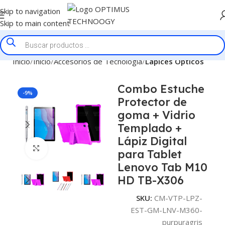
Skip to navigation
Skip to main content
Inicio
Inicio
Accesorios de Tecnologia
Lapices Opticos
Combo Estuche
-9%
Protector de
goma + Vidrio
Templado +
Lápiz Digital
Click to enlarge
para Tablet
Lenovo Tab M10
HD TB-X306
SKU:
CM-VTP-LPZ-
EST-GM-LNV-M360-
purpuragris