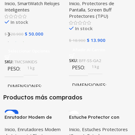
Inicio
,
SmartWatch Relojes
Inicio
,
Protectores de
GPS Ubicar Niños SOS
Samsung Galaxy Watch
Inteligentes
Pantalla
,
Screen Buff
Active 2
Protectores (TPU)
In stock
In stock
$
50.000
$
120.900
$
13.900
$
18.900
Añadir Al Carrito
Seleccionar Opciones
SKU:
BFF-SS-GA2
SKU:
TMCSWKIDS
1 kg
PESO
1 kg
PESO
DIMENSIONES
DIMENSIONES
Productos más comprados
20 × 20 × 20 cm
20 × 20 × 20 cm
-20%
Enrutador Modem de
Estuche Protector con
COLOR
Internet Huawei B311-521
Correa Desmontable
Inicio
,
Enrutadores Modem
Inicio
,
Estuches Protectores
Libre Todo Operador 4G
Tablet Samsung Galaxy
Negro
,
Azul
,
Verde
,
Rosa
,