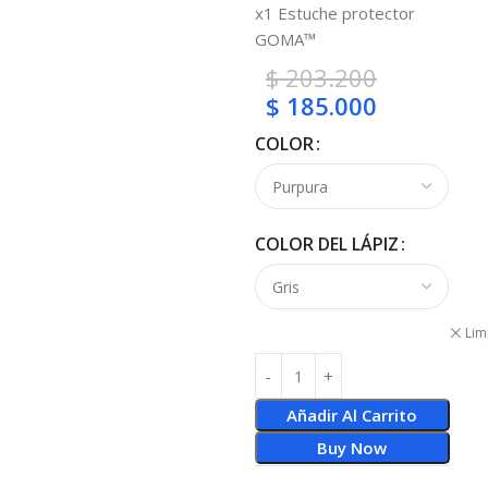
x1 Estuche protector
GOMA™
$
203.200
$
185.000
COLOR
COLOR DEL LÁPIZ
Lim
Añadir Al Carrito
Buy Now