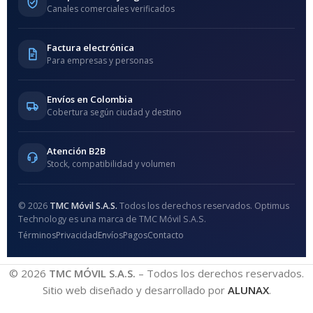
Canales comerciales verificados
Factura electrónica
Para empresas y personas
Envíos en Colombia
Cobertura según ciudad y destino
Atención B2B
Stock, compatibilidad y volumen
© 2026
TMC Móvil S.A.S.
Todos los derechos reservados. Optimus
Technology es una marca de TMC Móvil S.A.S.
Términos
Privacidad
Envíos
Pagos
Contacto
© 2026
TMC MÓVIL S.A.S.
– Todos los derechos reservados.
Sitio web diseñado y desarrollado por
ALUNAX
.