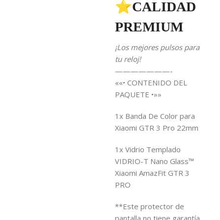
⭐CALIDAD
PREMIUM
¡Los mejores pulsos para
tu reloj!
———————-
««• CONTENIDO DEL
PAQUETE •»»
1x Banda De Color para
Xiaomi GTR 3 Pro 22mm
1x Vidrio Templado
VIDRIO-T Nano Glass™
Xiaomi AmazFit GTR 3
PRO
**Este protector de
pantalla no tiene garantía