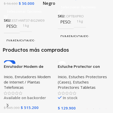
Negro
$
50.000
$
56.600
Seleccionar Opciones
Seleccionar Opciones
SKU:
OPTBXPRO
SKU:
EST-HWT37-BG2W09
1 kg
PESO
1 kg
PESO
DIMENSIONES
DIMENSIONES
Productos más comprados
10 × 10 × 10 cm
10 × 10 × 10 cm
Negro
,
Rosa
COLOR
-20%
Enrutador Modem de
Estuche Protector con
Negro
COLOR
Internet Huawei B311-521
Correa Desmontable
Inicio
,
Enrutadores Modem
Inicio
,
Estuches Protectores
Libre Todo Operador 4G
Tablet Samsung Galaxy
de Internet / Plantas
(Cases)
,
Estuches
LTE SIMCARD
Tab A8 10.5 2021 – 2022
Telefonicas
Protectores Tabletas
SM-x200 SM-x205 Anti
golpes con soporte
Available on backorder
In stock
$
515.200
$
645.300
$
129.900