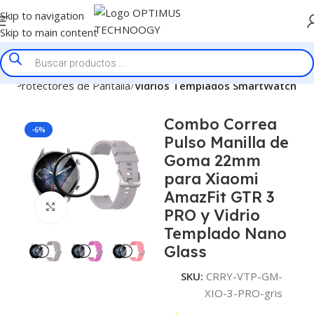
Skip to navigation
Skip to main content
cio
Protectores de Pantalla
Vidrios Templados SmartWatch
Combo Correa
-6%
Pulso Manilla de
Goma 22mm
para Xiaomi
AmazFit GTR 3
Click to enlarge
PRO y Vidrio
Templado Nano
Glass
SKU:
CRRY-VTP-GM-
XIO-3-PRO-gris