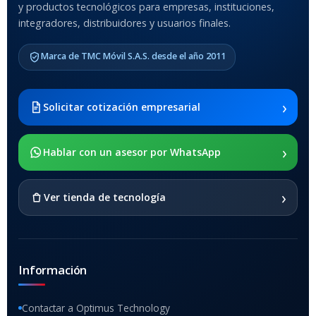
MODELO DE TABLETS
y productos tecnológicos para empresas, instituciones,
COMPATIBLES
integradores, distribuidores y usuarios finales.
Samsung Galaxy Tab A8 10.5
Marca de TMC Móvil S.A.S. desde el año 2011
2021 SM-x200 / Samsung
Galaxy Tab A8 10.5 2021 SM-
x205
›
Solicitar cotización empresarial
SOPORTE DE APOYO
›
Hablar con un asesor por WhatsApp
SI
›
Ver tienda de tecnología
Información
Contactar a Optimus Technology