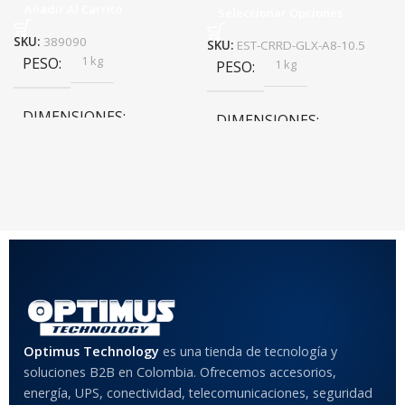
Añadir Al Carrito
Seleccionar Opciones
SKU:
389090
SKU:
EST-CRRD-GLX-A8-10.5
1 kg
PESO
1 kg
PESO
DIMENSIONES
DIMENSIONES
10 × 10 × 10 cm
10 × 10 × 10 cm
COLOR
Rojo
,
Negro
,
Azul
,
Rosa
MATERIAL DEL CASE
Optimus Technology
es una tienda de tecnología y
Anti-Shock
soluciones B2B en Colombia. Ofrecemos accesorios,
energía, UPS, conectividad, telecomunicaciones, seguridad