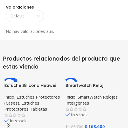
Valoraciones
No hay valoraciones aún.
Productos relacionados del producto que
estas viendo
-12%
-9%
Estuche Silicona Huawei
Smartwatch Reloj
T3-7 BG-W09 Version WiFi
Inteligente OPTIMUS
Inicio
,
Estuches Protectores
Inicio
,
SmartWatch Relojes
BAND X PRO™
(Cases)
,
Estuches
Inteligentes
(Smartwatch p70)
Protectores Tabletas
Compatible Android IOS
In stock
In stock
$
168.600
$
185.700