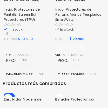
Inteligente Smartwatch
Smartwatch Huawei Gt
Inicio
,
Protectores de
Inicio
,
Protectores de
Samsung Galaxy Watch
42mm X2 Unidades
Pantalla
,
Screen Buff
Pantalla
,
Vidrios Templados
Active 2
Protectores (TPU)
SmartWatch
In stock
In stock
$
13.900
$
29.900
$
18.900
$
35.000
Añadir Al Carrito
Añadir Al Carrito
SKU:
BFF-SS-GA2
SKU:
VTP-HW-GT42
N/D
N/D
PESO
PESO
N/D
N/D
DIMENSIONES
DIMENSIONES
Productos más comprados
-20%
Enrutador Modem de
Estuche Protector con
Internet Huawei B311-521
Correa Desmontable