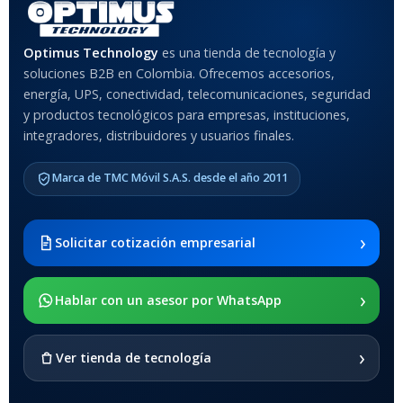
Anti-Shock
Optimus Technology
es una tienda de tecnología y
soluciones B2B en Colombia. Ofrecemos accesorios,
MODELO DE TABLETS
energía, UPS, conectividad, telecomunicaciones, seguridad
COMPATIBLES
y productos tecnológicos para empresas, instituciones,
integradores, distribuidores y usuarios finales.
Samsung Galaxy Tab A8 10.5
2021 SM-x200 / Samsung
Marca de TMC Móvil S.A.S. desde el año 2011
Galaxy Tab A8 10.5 2021 SM-
x205
›
Solicitar cotización empresarial
SOPORTE DE APOYO
›
Hablar con un asesor por WhatsApp
SI
›
Ver tienda de tecnología