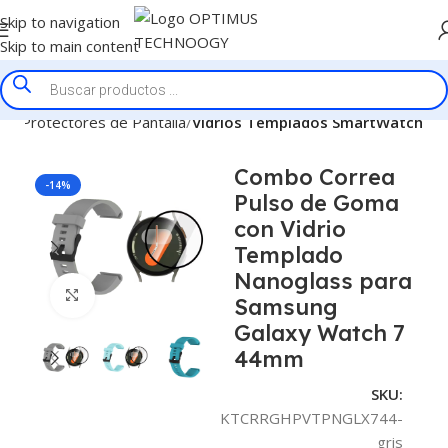
Skip to navigation
Skip to main content
cio
Protectores de Pantalla
Vidrios Templados SmartWatch
Combo Correa
-14%
Pulso de Goma
con Vidrio
Templado
Nanoglass para
Click to enlarge
Samsung
Galaxy Watch 7
44mm
SKU:
KTCRRGHPVTPNGLX744-
gris