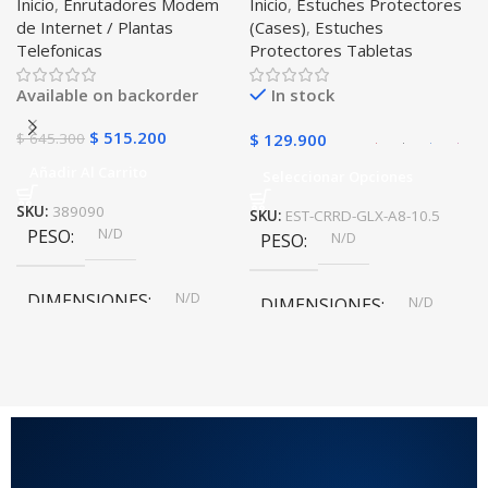
Inicio
,
Enrutadores Modem
Inicio
,
Estuches Protectores
Libre Todo Operador 4G
Tablet Samsung Galaxy
de Internet / Plantas
(Cases)
,
Estuches
LTE SIMCARD
Tab A8 10.5 2021 – 2022
Telefonicas
Protectores Tabletas
SM-x200 SM-x205 Anti
golpes con soporte
Available on backorder
In stock
$
515.200
$
645.300
$
129.900
Añadir Al Carrito
Seleccionar Opciones
SKU:
389090
SKU:
EST-CRRD-GLX-A8-10.5
N/D
PESO
N/D
PESO
N/D
DIMENSIONES
N/D
DIMENSIONES
COLOR
Rojo
,
Negro
,
Azul
,
Rosa
MATERIAL DEL CASE