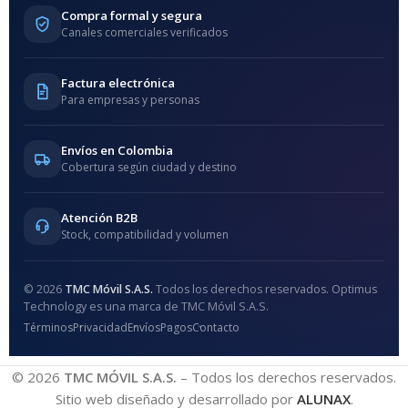
Compra formal y segura
Canales comerciales verificados
Factura electrónica
Para empresas y personas
Envíos en Colombia
Cobertura según ciudad y destino
Atención B2B
Stock, compatibilidad y volumen
© 2026
TMC Móvil S.A.S.
Todos los derechos reservados. Optimus
Technology es una marca de TMC Móvil S.A.S.
Términos
Privacidad
Envíos
Pagos
Contacto
© 2026
TMC MÓVIL S.A.S.
– Todos los derechos reservados.
Sitio web diseñado y desarrollado por
ALUNAX
.