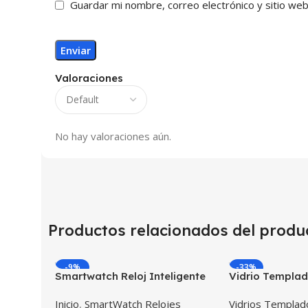
Guardar mi nombre, correo electrónico y sitio we
Valoraciones
No hay valoraciones aún.
Productos relacionados del produ
-9%
-33%
Smartwatch Reloj Inteligente
Vidrio Templad
OPTIMUS BAND X PRO™
Inteligente Sm
Inicio
,
SmartWatch Relojes
Vidrios Templa
(Smartwatch p70) Compatible
Huawei Gt2 46