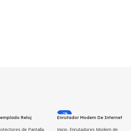
-2%
Templado Reloj
Enrutador Modem De Internet
atch Huawei Gt 42mm
Huawei B310s- 518 Simcard
otectores de Pantalla
,
Inicio
,
Enrutadores Modem de
Libre Todo Operador