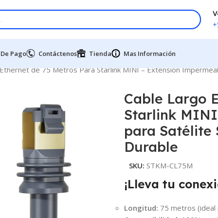
V
+
 De Pago
Contáctenos
Tienda
Mas Información
Ethernet de 75 Metros Para Starlink MINI – Extensión Impermeabl
Cable Largo E
Starlink MIN
para Satélite
Durable
SKU:
STKM-CL75M
¡Lleva tu conexi
Longitud:
75 metros (ideal 