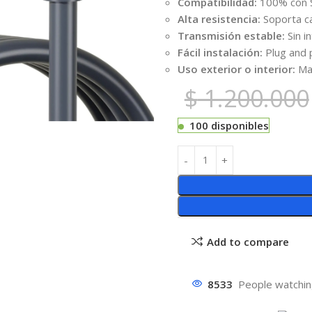
Compatibilidad:
100% con S
Alta resistencia:
Soporta cal
Transmisión estable:
Sin i
Fácil instalación:
Plug and 
Uso exterior o interior:
Mat
$
1.200.000
100 disponibles
Add to compare
8533
People watchin