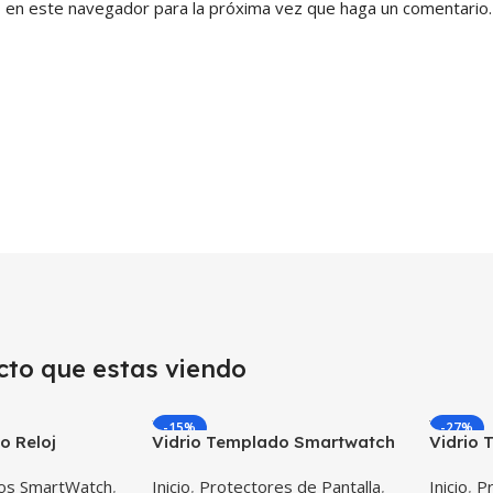
b en este navegador para la próxima vez que haga un comentario.
cto que estas viendo
-15%
-27%
o Reloj
Vidrio Templado Smartwatch
Vidrio 
artwatch
Huawei Gt 42mm X2 Unidades
Smartw
dos SmartWatch
,
Inicio
,
Protectores de Pantalla
,
Inicio
,
Pr
mm X2