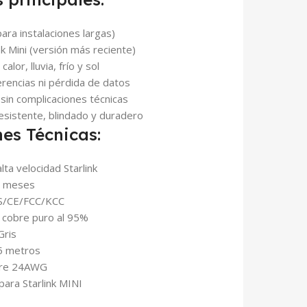
ara instalaciones largas)
k Mini (versión más reciente)
alor, lluvia, frío y sol
erencias ni pérdida de datos
, sin complicaciones técnicas
resistente, blindado y duradero
nes Técnicas:
ta velocidad Starlink
6 meses
HS/CE/FCC/KCC
 cobre puro al 95%
Gris
5 metros
bre 24AWG
ara Starlink MINI