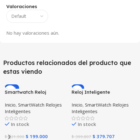
Valoraciones
No hay valoraciones aún.
Productos relacionados del producto que
estas viendo
-10%
-5%
Smartwatch Reloj
Reloj Inteligente
Inteligente OPTIMUS
Smartwatch I7 Negro
Inicio
,
SmartWatch Relojes
Inicio
,
SmartWatch Relojes
WATCH™ (KW37 PRO) Mide
Incluye Pulso y Estuche
Inteligentes
Inteligentes
Temperatura Presión
protector – GPS
Arterial y Ritmo Cardíaco
In stock
In stock
$
199.000
$
379.707
$
221.900
$
399.807