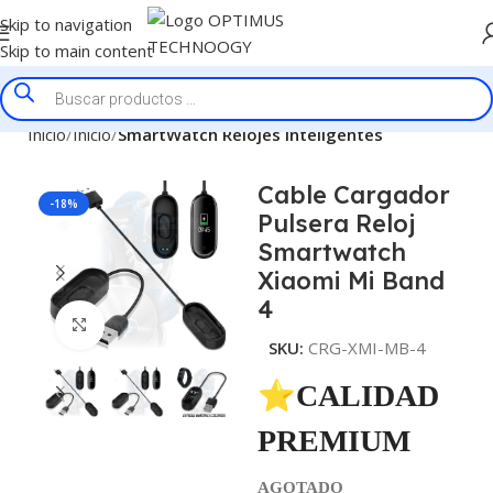
Skip to navigation
Skip to main content
Inicio
Inicio
SmartWatch Relojes Inteligentes
Cable Cargador
-18%
Pulsera Reloj
Smartwatch
Xiaomi Mi Band
4
Click to enlarge
SKU:
CRG-XMI-MB-4
⭐CALIDAD
PREMIUM
AGOTADO