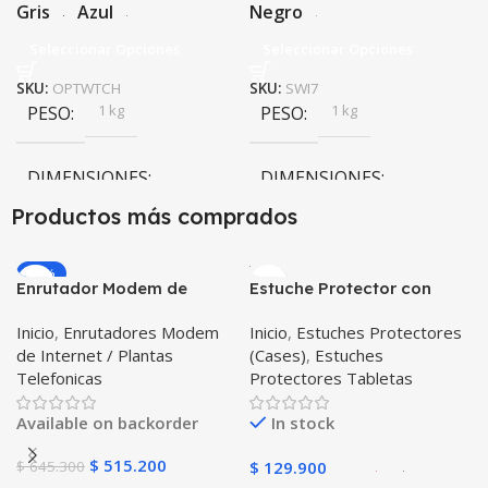
Gris
Azul
Negro
Seleccionar Opciones
Seleccionar Opciones
SKU:
OPTWTCH
SKU:
SWI7
1 kg
1 kg
PESO
PESO
DIMENSIONES
DIMENSIONES
Productos más comprados
10 × 10 × 10 cm
10 × 10 × 10 cm
-20%
Enrutador Modem de
Estuche Protector con
Negro
,
Rosa
COLOR
COLOR
Internet Huawei B311-521
Correa Desmontable
Inicio
,
Enrutadores Modem
Inicio
,
Estuches Protectores
Libre Todo Operador 4G
Tablet Samsung Galaxy
Gris
,
Negro
,
Azul
,
Rosa
de Internet / Plantas
(Cases)
,
Estuches
LTE SIMCARD
Tab A8 10.5 2021 – 2022
PULSO ADICIONAL
Telefonicas
Protectores Tabletas
SM-x200 SM-x205 Anti
golpes con soporte
Goma
,
Metalizado
Available on backorder
In stock
$
515.200
$
645.300
$
129.900