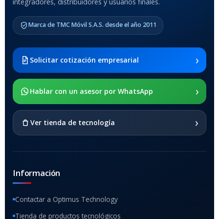
integradores, distribuidores y usuarios finales.
MODELO DE TABLETS
COMPATIBLES
Marca de TMC Móvil S.A.S. desde el año 2011
Samsung Galaxy Tab A8 10.5
2021 SM-x200 / Samsung
Galaxy Tab A8 10.5 2021 SM-
›
Solicitar cotización empresarial
x205
›
SOPORTE DE APOYO
Hablar con un asesor por WhatsApp
SI
›
Ver tienda de tecnología
Información
Contactar a Optimus Technology
Tienda de productos tecnológicos