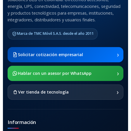
Anti-Shock
energía, UPS, conectividad, telecomunicaciones, seguridad
y productos tecnológicos para empresas, instituciones,
integradores, distribuidores y usuarios finales.
MODELO DE TABLETS
COMPATIBLES
Marca de TMC Móvil S.A.S. desde el año 2011
Samsung Galaxy Tab A8 10.5
2021 SM-x200 / Samsung
Galaxy Tab A8 10.5 2021 SM-
›
Solicitar cotización empresarial
x205
›
SOPORTE DE APOYO
Hablar con un asesor por WhatsApp
SI
›
Ver tienda de tecnología
Información