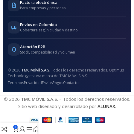
Factura electrónica
Para empresas y personas
Envíos en Colombia
Cobertura según ciudad y destino
Atención B2B
Stock, compatibilidad y volumen
© 2026
TMC Móvil S.A.S.
Todos los derechos reservados. Optimus
Technology es una marca de TMC Móvil S.A.S.
Términos
Privacidad
Envíos
Pagos
Contacto
© 2026
TMC MÓVIL S.A.S.
– Todos los derechos reservados.
Sitio web diseñado y desarrollado por
ALUNAX
.
0