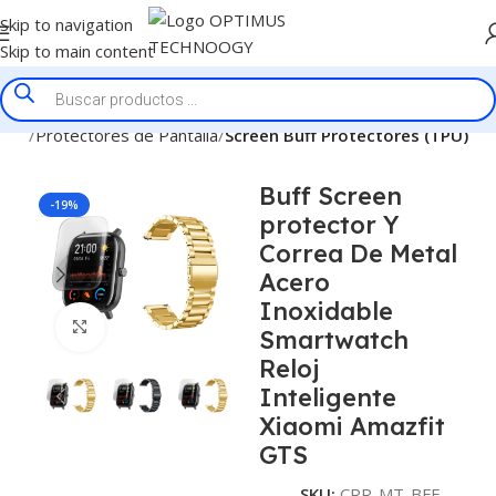
Skip to navigation
Skip to main content
nicio
Protectores de Pantalla
Screen Buff Protectores (TPU)
Buff Screen
-19%
protector Y
Correa De Metal
Acero
Inoxidable
Click to enlarge
Smartwatch
Reloj
Inteligente
Xiaomi Amazfit
GTS
SKU:
CRR-MT-BFF-