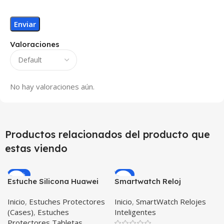
Valoraciones
No hay valoraciones aún.
Productos relacionados del producto que
estas viendo
-12%
-9%
Estuche Silicona Huawei
Smartwatch Reloj
T3-7 BG-W09 Version WiFi
Inteligente OPTIMUS
Inicio
,
Estuches Protectores
Inicio
,
SmartWatch Relojes
WATCH BLACK™ (PK W34
(Cases)
,
Estuches
Inteligentes
Iwo 10 12) Compatible
Protectores Tabletas
Android y iPhone