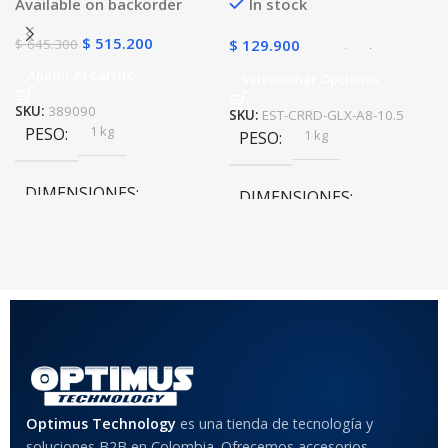
Available on backorder
In stock
$
515.200
$
645.300
$
129.900
Añadir Al Carrito
Seleccionar Opciones
SKU:
389090
SKU:
EST-CRRD-GLX-A8-10.5
1 kg
PESO
1 kg
PESO
DIMENSIONES
DIMENSIONES
20 × 20 × 20 cm
20 × 20 × 20 cm
COLOR
Rojo
,
Negro
,
Azul
,
Rosa
MATERIAL DEL CASE
Optimus Technology
es una tienda de tecnología y
soluciones B2B en Colombia. Ofrecemos accesorios,