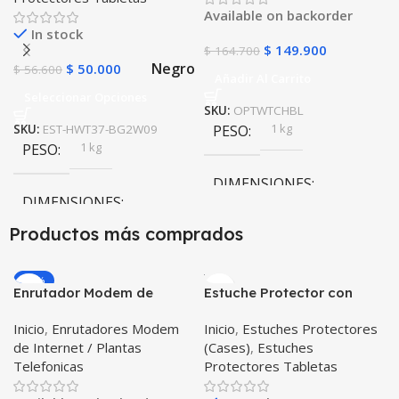
Available on backorder
In stock
$
149.900
$
164.700
Negro
$
50.000
$
56.600
Añadir Al Carrito
Seleccionar Opciones
SKU:
OPTWTCHBL
1 kg
SKU:
EST-HWT37-BG2W09
PESO
1 kg
PESO
DIMENSIONES
DIMENSIONES
20 × 20 × 20 cm
Productos más comprados
20 × 20 × 20 cm
-20%
Enrutador Modem de
Estuche Protector con
Negro
COLOR
Internet Huawei B311-521
Correa Desmontable
Inicio
,
Enrutadores Modem
Inicio
,
Estuches Protectores
Libre Todo Operador 4G
Tablet Samsung Galaxy
de Internet / Plantas
(Cases)
,
Estuches
LTE SIMCARD
Tab A8 10.5 2021 – 2022
Telefonicas
Protectores Tabletas
SM-x200 SM-x205 Anti
golpes con soporte