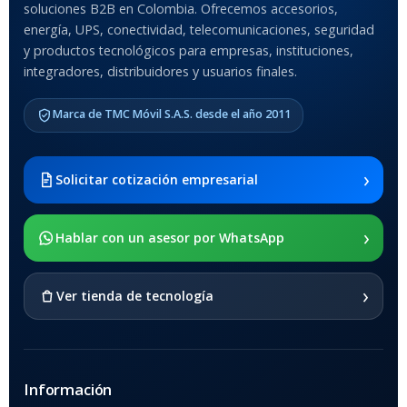
soluciones B2B en Colombia. Ofrecemos accesorios,
Anti-Shock
energía, UPS, conectividad, telecomunicaciones, seguridad
y productos tecnológicos para empresas, instituciones,
integradores, distribuidores y usuarios finales.
MODELO DE TABLETS
COMPATIBLES
Marca de TMC Móvil S.A.S. desde el año 2011
Samsung Galaxy Tab A8 10.5
2021 SM-x200 / Samsung
Galaxy Tab A8 10.5 2021 SM-
›
Solicitar cotización empresarial
x205
›
SOPORTE DE APOYO
Hablar con un asesor por WhatsApp
SI
›
Ver tienda de tecnología
Información