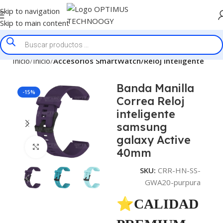
Skip to navigation
Skip to main content
Inicio
Inicio
Accesorios SmartWatch/Reloj Inteligente
Banda Manilla
-15%
Correa Reloj
inteligente
samsung
galaxy Active
Click to enlarge
40mm
SKU:
CRR-HN-SS-
GWA20-purpura
⭐CALIDAD