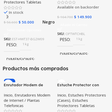
Protectores Tabletas
Android y iPhone
Available on backorder
In stock
$
149.900
$
164.700
Negro
$
50.000
$
56.600
Añadir Al Carrito
Seleccionar Opciones
SKU:
OPTWTCHBL
1 kg
SKU:
EST-HWT37-BG2W09
PESO
1 kg
PESO
DIMENSIONES
DIMENSIONES
10 × 10 × 10 cm
Productos más comprados
10 × 10 × 10 cm
-20%
Enrutador Modem de
Estuche Protector con
Negro
COLOR
Internet Huawei B311-521
Correa Desmontable
Inicio
,
Enrutadores Modem
Inicio
,
Estuches Protectores
Libre Todo Operador 4G
Tablet Samsung Galaxy
de Internet / Plantas
(Cases)
,
Estuches
LTE SIMCARD
Tab A8 10.5 2021 – 2022
Telefonicas
Protectores Tabletas
SM-x200 SM-x205 Anti
golpes con soporte