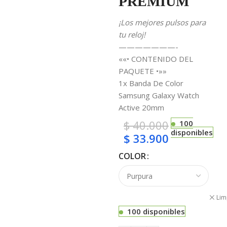
PREMIUM
¡Los mejores pulsos para
tu reloj!
———————-
««• CONTENIDO DEL
PAQUETE •»»
1x Banda De Color
Samsung Galaxy Watch
Active 20mm
$
40.000
100
disponibles
$
33.900
COLOR
Lim
100 disponibles