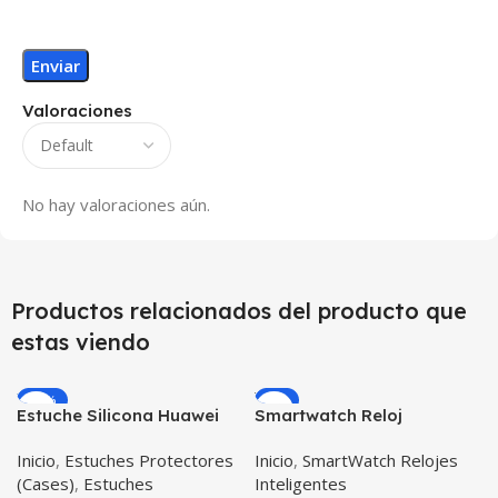
Valoraciones
No hay valoraciones aún.
Productos relacionados del producto que
estas viendo
-12%
-9%
Estuche Silicona Huawei
Smartwatch Reloj
T3-7 BG-W09 Version WiFi
Inteligente OPTIMUS
Inicio
,
Estuches Protectores
Inicio
,
SmartWatch Relojes
WATCH BLACK™ (PK W34
(Cases)
,
Estuches
Inteligentes
Iwo 10 12) Compatible