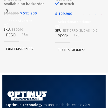
Available on backorder
In stock
$
515.200
$
645.300
$
129.900
Añadir Al Carrito
Seleccionar Opciones
SKU:
389090
SKU:
EST-CRRD-GLX-A8-10.5
1 kg
PESO
1 kg
PESO
DIMENSIONES
DIMENSIONES
10 × 10 × 10 cm
10 × 10 × 10 cm
COLOR
Rojo
,
Negro
,
Azul
,
Rosa
MATERIAL DEL CASE
Optimus Technology
es una tienda de tecnología y