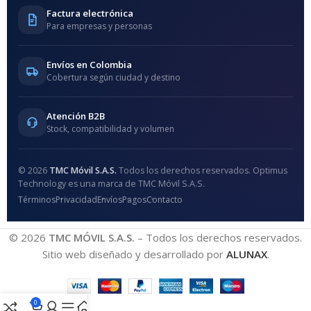
Factura electrónica
Para empresas y personas
Envíos en Colombia
Cobertura según ciudad y destino
Atención B2B
Stock, compatibilidad y volumen
© 2026
TMC Móvil S.A.S.
Todos los derechos reservados. Optimus
Technology es una marca de TMC Móvil S.A.S.
Términos
Privacidad
Envíos
Pagos
Contacto
© 2026
TMC MÓVIL S.A.S.
– Todos los derechos reservados.
Sitio web diseñado y desarrollado por
ALUNAX
.
0