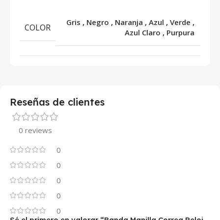
Gris
,
Negro
,
Naranja
,
Azul
,
Verde
,
COLOR
Azul Claro
,
Purpura
Reseñas de clientes
0 reviews
0
0
0
0
0
Sé el primero en valorar “Banda Manilla Correa Reloj