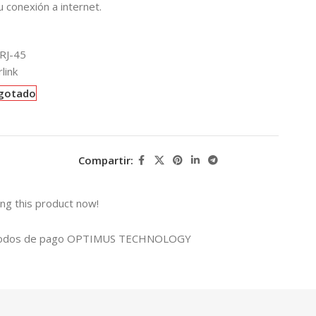
u conexión a internet.
 RJ-45
link
gotado
Compartir:
ng this product now!