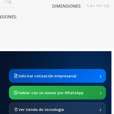
1 kg
DIMENSIONES
1,4 × 10 × 5,8 c
NSIONES
MODELO
E5576-508
0 × 20 cm
FRECUENCIAS
824/850/1700/1900/1990/2100/2400
MHz
RED INALAMBRICA (WLAN)
›
Solicitar cotización empresarial
IEEE 802.11b/g/n
›
Hablar con un asesor por WhatsApp
CONECTIVIDAD MÓVIL
›
Ver tienda de tecnología
LTE/DC-