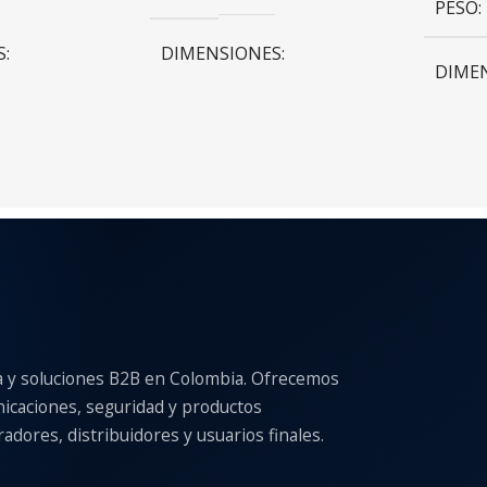
PESO
S
DIMENSIONES
DIME
m
20 × 20 × 20 cm
20 × 2
COLOR
Azul
,
Rosa
Gris
,
Blanco
,
Rojo
,
Negro
,
Azul
,
Rose Gold
L CASE
a y soluciones B2B en Colombia. Ofrecemos
nicaciones, seguridad y productos
TABLETS
S
adores, distribuidores y usuarios finales.