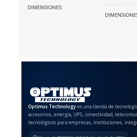
DIMENSIONES
DIMENSIONE
20 × 20 × 20 cm
20 × 20 × 20 c
COLOR
Rojo
,
Negro
,
MATERIAL DE
Anti-Shock
Optimus Technology
es una tienda de tecnologí
accesorios, energía, UPS, conectividad, telecomu
MODELO DE 
COMPATIBLE
tecnológicos para empresas, instituciones, integr