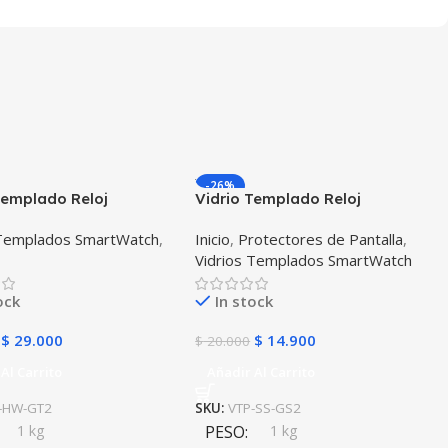
-26%
Templado Reloj
Vidrio Templado Reloj
ente Smartwatch
Inteligente Samsung Gear S2
 Templados SmartWatch
,
Inicio
,
Protectores de Pantalla
,
 Gt2 46mm X2
Vidrios Templados SmartWatch
es
ock
In stock
$
29.000
$
14.900
$
20.000
Al Carrito
Añadir Al Carrito
-HW-GT2
SKU:
VTP-SS-GS2
1 kg
PESO
1 kg