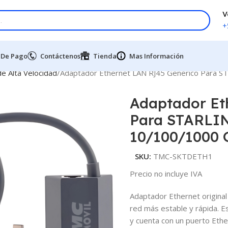
V
+
 De Pago
Contáctenos
Tienda
Mas Información
de Alta Velocidad
Adaptador Ethernet LAN RJ45 Genérico Para S
Adaptador Et
Para STARLIN
10/100/1000 
SKU:
TMC-SKTDETH1
Precio no incluye IVA
Adaptador Ethernet original
red más estable y rápida. Es
y cuenta con un puerto Ethe