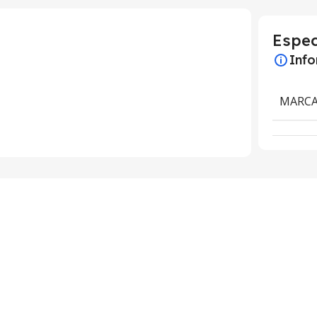
Espec
Inf
MARC