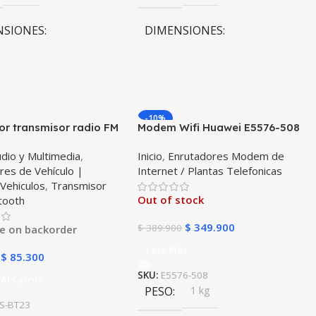
NSIONES
DIMENSIONES
0 × 10 cm
10 × 10 × 10 cm
-10%
r transmisor radio FM
Modem Wifi Huawei E5576-508
th 5.0 para carro
Mifi Wifi 3s Simcard Libre Todo
dio y Multimedia
,
Inicio
,
Enrutadores Modem de
il Vehículos Camiones
Operador
res de Vehículo |
Internet / Plantas Telefonicas
 puertos 2USB + 1Tipo C
,
Vehiculos
,
Transmisor
S BT23
Out of stock
tooth
$
349.900
$
389.900
le on backorder
Leer Más
$
85.300
SKU:
E5576-508
Al Carrito
PESO
1 kg
S-BT23