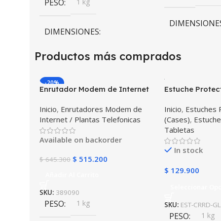
PESO
1 kg
DIMENSIONE
DIMENSIONES
10 × 10 × 10 c
Productos más comprados
10 × 10 × 10 cm
COLOR
Neg
-20%
COLOR
Negro
Enrutador Modem de Internet
Estuche Protec
Huawei B311-521 Libre Todo
Desmontable T
Inicio
,
Enrutadores Modem de
Inicio
,
Estuches 
Operador 4G LTE SIMCARD
Galaxy Tab A8 
Internet / Plantas Telefonicas
(Cases)
,
Estuche
2022 SM-x200 
Tabletas
golpes con sop
Available on backorder
In stock
$
515.200
$
645.300
$
129.900
Añadir Al Carrito
Seleccionar Op
SKU:
389090
PESO
1 kg
SKU:
EST-CRRD-GL
PESO
1 kg