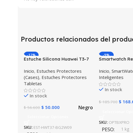
Productos relacionados del produ
-12%
-9%
Estuche Silicona Huawei T3-7
Smartwatch Rel
BG-W09 Version WiFi
OPTIMUS BAND
Inicio
,
Estuches Protectores
Inicio
,
SmartWatc
(Smartwatch p
(Cases)
,
Estuches Protectores
Inteligentes
Android IOS
Tabletas
In stock
In stock
$
168.
$
185.700
Negro
$
50.000
$
56.600
Seleccionar Op
Seleccionar Opciones
SKU:
OPTBXPRO
SKU:
EST-HWT37-BG2W09
PESO
1 kg