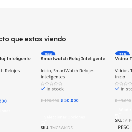
cto que estas viendo
-59%
-33%
oj Inteligente
Smartwatch Reloj Inteligente
Vidrio 
 X PRO™
Localizador GPS Ubicar Niños
Intelig
h Relojes
Inicio
,
SmartWatch Relojes
Vidrios
70) Compatible
SOS
Huawei
Inteligentes
Inicio
Unidad
In stock
In st
$
50.000
600
$
120.900
$
43.000
Añadir 
ciones
Seleccionar Opciones
SKU:
VTP
PESO
SKU:
TMCSWKIDS