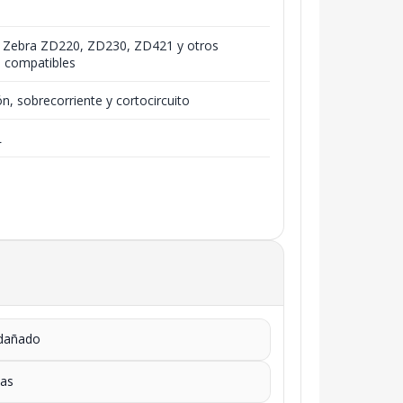
 Zebra ZD220, ZD230, ZD421 y otros
s compatibles
n, sobrecorriente y cortocircuito
L
 dañado
cas