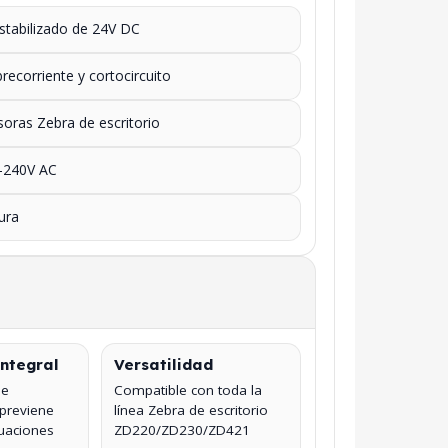
estabilizado de 24V DC
recorriente y cortocircuito
oras Zebra de escritorio
0-240V AC
ura
Integral
Versatilidad
de
Compatible con toda la
 previene
línea Zebra de escritorio
tuaciones
ZD220/ZD230/ZD421