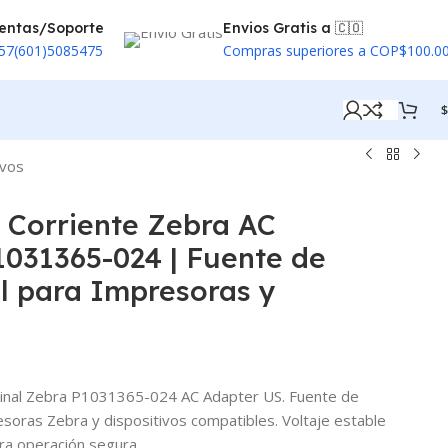
entas/Soporte
Envios Gratis a 🇨🇴
57(601)5085475
Compras superiores a COP$100.0
$
ivos
 Corriente Zebra AC
031365-024 | Fuente de
l para Impresoras y
ginal Zebra P1031365-024 AC Adapter US. Fuente de
esoras Zebra y dispositivos compatibles. Voltaje estable
ra operación segura.