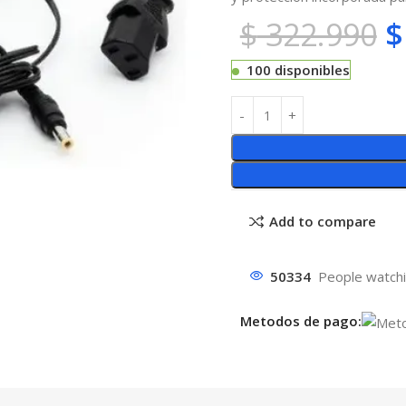
$
322.990
$
100 disponibles
Add to compare
50334
People watchi
Metodos de pago: