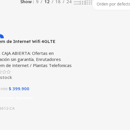
Show
9
12
18
24
%
m de Internet Wifi 4GLTE
tador HUAWEI B612 Compatible
,
CAJA ABIERTA: Ofertas en
 (Usado, Reacondicionado)
dación sin garantía
,
Enrutadores
 de Internet / Plantas Telefonicas
 stock
$
399.900
.100
eccionar Opciones
B612-CA