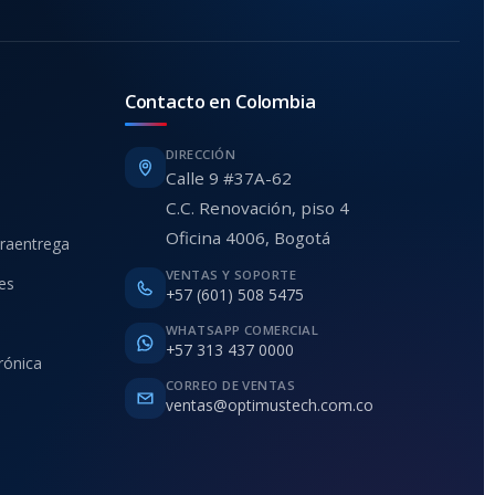
Contacto en Colombia
DIRECCIÓN
Calle 9 #37A-62
C.C. Renovación, piso 4
Oficina 4006, Bogotá
traentrega
VENTAS Y SOPORTE
ies
+57 (601) 508 5475
WHATSAPP COMERCIAL
+57 313 437 0000
rónica
CORREO DE VENTAS
ventas@optimustech.com.co