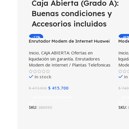
Caja Abierta (Grado A):
Buenas condiciones y
Accesorios incluidos
-12%
-46
Enrutador Modem de Internet Huawei
Mode
B311 Libre Todo Operador Excepto
Enru
Inicio
,
CAJA ABIERTA: Ofertas en
Inicio
Tigo Colombia 4G LTE SIMCARD (Caja
4.5G
liquidación sin garantía
,
Enrutadores
liqui
Abierta)
Modem de Internet / Plantas Telefonicas
Modem
In stock
In
$
415.700
$
473.000
$
740
Seleccionar Opciones
Sel
SKU:
389090
SKU: