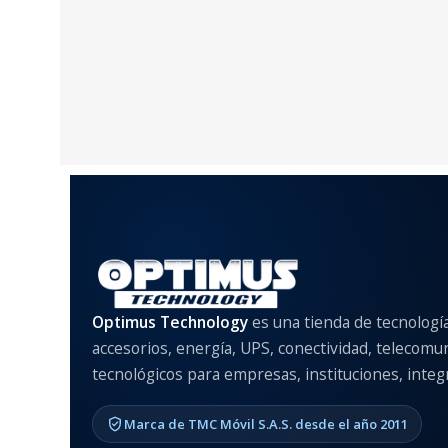
Optimus Technology
es una tienda de tecnologí
accesorios, energía, UPS, conectividad, telecomu
tecnológicos para empresas, instituciones, integr
Marca de TMC Móvil S.A.S. desde el año 2011