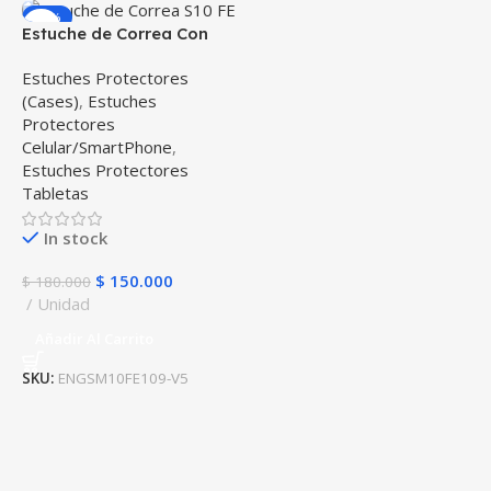
-17%
Estuche de Correa Con
NEW
Manija 360° para
Estuches Protectores
Samsung Galaxy Tab S10
(Cases)
,
Estuches
FE 10.9 Pulgadas
Protectores
(2025/2026) SM-X520 /
Celular/SmartPhone
,
SM-X526B / SM-X528
Estuches Protectores
Tabletas
In stock
$
150.000
$
180.000
Unidad
Añadir Al Carrito
SKU:
ENGSM10FE109-V5