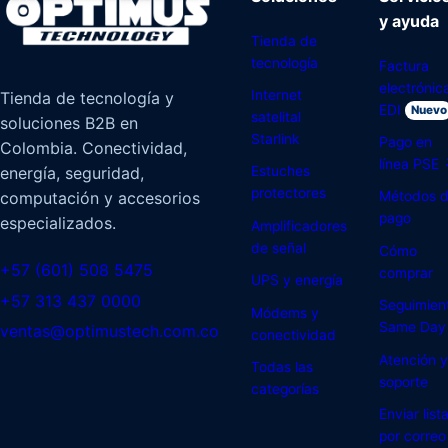
y ayuda
Tienda de
tecnología
Factura
electrónic
Internet
Tienda de tecnología y
EDI
Nuevo
satelital
soluciones B2B en
Starlink
Pago en
Colombia. Conectividad,
línea PSE
energía, seguridad,
Estuches
protectores
computación y accesorios
Métodos 
pago
especializados.
Amplificadores
de señal
Cómo
+57 (601) 508 5475
comprar
UPS y energía
+57 313 437 0000
Seguimien
Módems y
Same Day
ventas@optimustech.com.co
conectividad
Atención y
Todas las
soporte
categorías
Enviar list
por correo