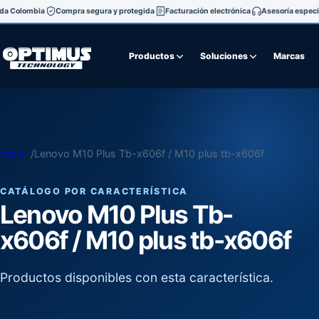
oda Colombia
Compra segura y protegida
Facturación electrónica
Asesoría especi
Productos
Soluciones
Marcas
Inicio
Lenovo M10 Plus Tb-x606f / M10 plus tb-x606f
CATÁLOGO POR CARACTERÍSTICA
Lenovo M10 Plus Tb-
x606f / M10 plus tb-x606f
Productos disponibles con esta característica.