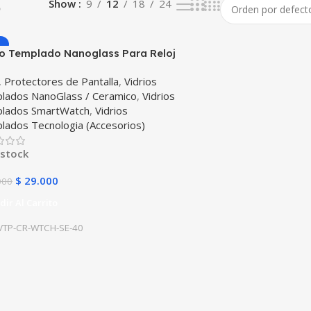
o
Show
9
12
18
24
io Templado Nanoglass Para Reloj
twatch Apple Watch Serie 8 SE
,
Protectores de Pantalla
,
Vidrios
m
lados NanoGlass / Ceramico
,
Vidrios
lados SmartWatch
,
Vidrios
lados Tecnologia (Accesorios)
 stock
$
29.000
000
dir Al Carrito
VTP-CR-WTCH-SE-40