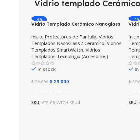
Vidrio templado Cerámic
-9%
-9%
Vidrio Templado Cerámico Nanoglass
Vidr
Para Reloj Smartwatch Apple Watch
Smar
Inicio
,
Protectores de Pantalla
,
Vidrios
Inicio
Serie 8 SE 44mm
40m
Templados NanoGlass / Ceramico
,
Vidrios
Temp
Templados SmartWatch
,
Vidrios
Temp
Templados Tecnologia (Accesorios)
Temp
In stock
In
$
29.000
$
32.000
$
32.
Añadir Al Carrito
Aña
SKU:
VTP-CR-WTCH-SE-44
SKU: