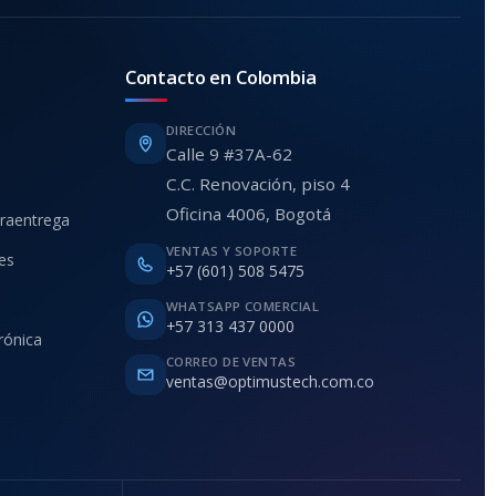
Contacto en Colombia
DIRECCIÓN
Calle 9 #37A-62
C.C. Renovación, piso 4
Oficina 4006, Bogotá
traentrega
VENTAS Y SOPORTE
ies
+57 (601) 508 5475
WHATSAPP COMERCIAL
+57 313 437 0000
rónica
CORREO DE VENTAS
ventas@optimustech.com.co