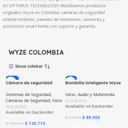
En OPTIMUS TECHNOLOGY distribuimos productos
originales Wyze en Colombia: cámaras de seguridad
interior/exterior, paneles de monitoreo, sensores y
accesorios smart home con soporte y garantía.
WYZE COLOMBIA
Show sidebar
-13%
-6%
Cámara de seguridad
Bombilla inteligente Wyze
Wyze Cam 1080p
Bulb compatible con
Sistemas de Seguridad
,
Inicio
,
Audio y Multimedia
Compatible Google
google Assistance
Cámaras de Seguridad
,
Inicio
Assistance
Amazon Alexa IFTTT
Available on backorder
Available on backorder
$
88.900
$
94.500
$
143.710
$
165.410
Añadir Al Carrito