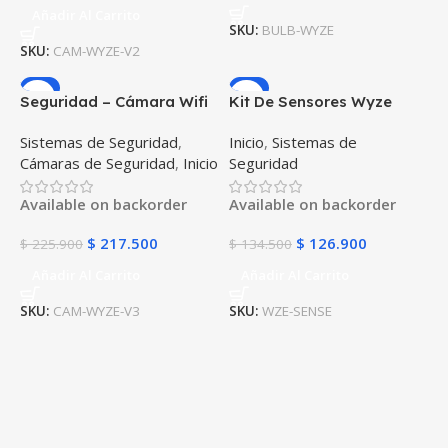
Añadir Al Carrito
SKU:
BULB-WYZE
SKU:
CAM-WYZE-V2
-4%
-6%
Seguridad – Cámara Wifi
Kit De Sensores Wyze
Wyze Cam V3 ( Versión 3 )
Sense Movimiento /
Sistemas de Seguridad
,
Inicio
,
Sistemas de
Original 1080p
Puerta Ventana / Puente
Cámaras de Seguridad
,
Inicio
Seguridad
Compatible Google
Compatibles con Google
Assistance Amazon Alexa
Assistant Amazon Alexa
Available on backorder
Available on backorder
$
217.500
$
126.900
$
225.900
$
134.500
Añadir Al Carrito
Añadir Al Carrito
SKU:
CAM-WYZE-V3
SKU:
WZE-SENSE