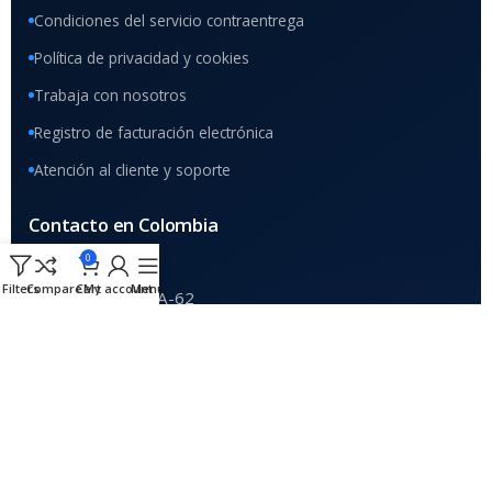
Condiciones del servicio contraentrega
Política de privacidad y cookies
Trabaja con nosotros
Registro de facturación electrónica
Atención al cliente y soporte
Contacto en Colombia
0
DIRECCIÓN
Filters
Compare
Cart
My account
Menu
Home
Calle 9 #37A-62
C.C. Renovación, piso 4
Oficina 4006, Bogotá
VENTAS Y SOPORTE
+57 (601) 508 5475
WHATSAPP COMERCIAL
+57 313 437 0000