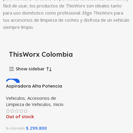
fácil de usar, los productos de ThisWorx son ideales tanto
para uso doméstico como profesional. Elige ThisWorx para
tus accesorios de limpieza de coches y disfruta de un vehículo
siempre limpio.
ThisWorx Colombia
Show sidebar
-10%
Aspiradora Alta Potencia
para vehículos carros
Vehiculos
,
Accesorios de
camionetas ThisWorx
Limpieza de Vehiculos
,
Inicio
portátil de mano + Kit de
limpieza + Filtro HEPA +
Out of stock
Maletín
$
299.800
$
332.900