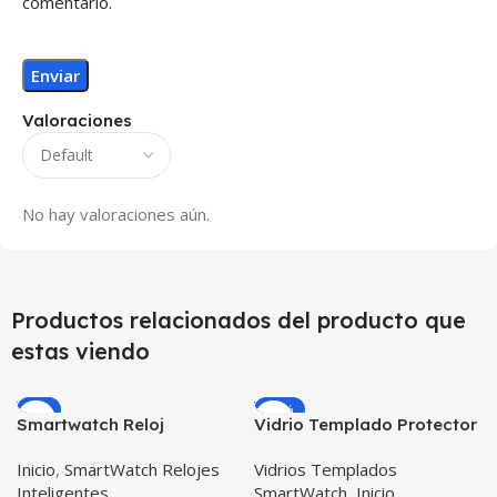
comentario.
Valoraciones
No hay valoraciones aún.
Productos relacionados del producto que
estas viendo
-9%
-25%
Smartwatch Reloj
Vidrio Templado Protector
Inteligente OPTIMUS
para Reloj Inteligente
Inicio
,
SmartWatch Relojes
Vidrios Templados
BAND X PRO™
Smartwatch Samsung
Inteligentes
SmartWatch
,
Inicio
(Smartwatch p70)
Gear S3 Frontier