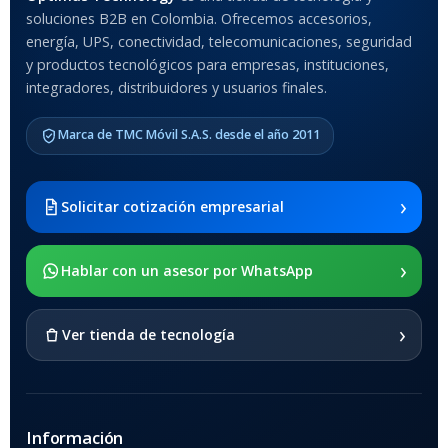
soluciones B2B en Colombia. Ofrecemos accesorios,
Anti-Shock
energía, UPS, conectividad, telecomunicaciones, seguridad
y productos tecnológicos para empresas, instituciones,
integradores, distribuidores y usuarios finales.
MODELO DE TABLETS
COMPATIBLES
Marca de TMC Móvil S.A.S. desde el año 2011
Samsung Galaxy Tab A8 10.5
2021 SM-x200 / Samsung
Galaxy Tab A8 10.5 2021 SM-
›
Solicitar cotización empresarial
x205
›
SOPORTE DE APOYO
Hablar con un asesor por WhatsApp
SI
›
Ver tienda de tecnología
Información