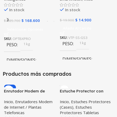
Compatible Android IOS
In stock
In stock
$
14.900
$
168.600
$
19.900
$
185.700
Añadir Al Carrito
Seleccionar Opciones
SKU:
VTP-SS-GS3
SKU:
OPTBXPRO
1 kg
PESO
1 kg
PESO
DIMENSIONES
DIMENSIONES
10 × 10 × 10 cm
Productos más comprados
10 × 10 × 10 cm
Negro
,
Rosa
COLOR
-20%
Enrutador Modem de
Estuche Protector con
Internet Huawei B311-521
Correa Desmontable
Inicio
,
Enrutadores Modem
Inicio
,
Estuches Protectores
Libre Todo Operador 4G
Tablet Samsung Galaxy
de Internet / Plantas
(Cases)
,
Estuches
LTE SIMCARD
Tab A8 10.5 2021 – 2022
Telefonicas
Protectores Tabletas
SM-x200 SM-x205 Anti