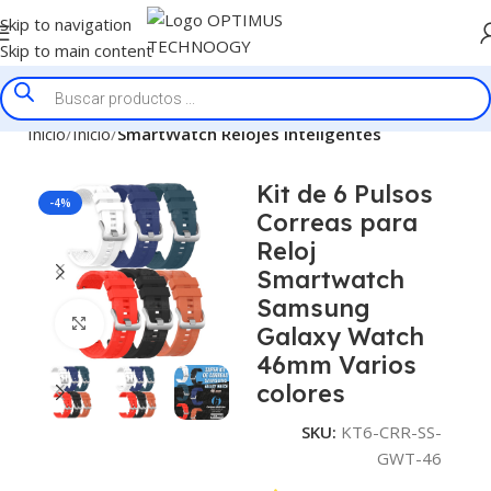
Skip to navigation
Skip to main content
Inicio
Inicio
SmartWatch Relojes Inteligentes
Kit de 6 Pulsos
-4%
Correas para
Reloj
Smartwatch
Samsung
Click to enlarge
Galaxy Watch
46mm Varios
colores
SKU:
KT6-CRR-SS-
GWT-46