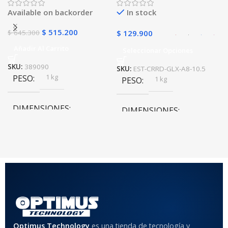
golpes con soporte
Available on backorder
In stock
$
515.200
$
645.300
$
129.900
Añadir Al Carrito
Seleccionar Opciones
SKU:
389090
SKU:
EST-CRRD-GLX-A8-10.5
1 kg
PESO
1 kg
PESO
DIMENSIONES
DIMENSIONES
20 × 20 × 20 cm
20 × 20 × 20 cm
COLOR
Rojo
,
Negro
,
Azul
,
Rosa
MATERIAL DEL CASE
Optimus Technology
es una tienda de tecnología y