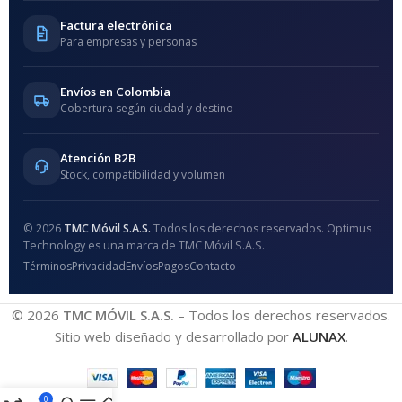
Factura electrónica
Para empresas y personas
Envíos en Colombia
Cobertura según ciudad y destino
Atención B2B
Stock, compatibilidad y volumen
© 2026
TMC Móvil S.A.S.
Todos los derechos reservados. Optimus
Technology es una marca de TMC Móvil S.A.S.
Términos
Privacidad
Envíos
Pagos
Contacto
© 2026
TMC MÓVIL S.A.S.
– Todos los derechos reservados.
Sitio web diseñado y desarrollado por
ALUNAX
.
0