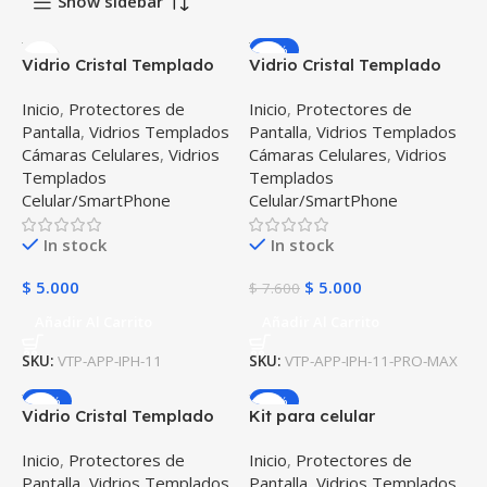
Show sidebar
-34%
Vidrio Cristal Templado
Vidrio Cristal Templado
Protector de Camara para
Protector de Camara
Inicio
,
Protectores de
Inicio
,
Protectores de
iPhone 11
Celular iPhone 11 Pro Max
Pantalla
,
Vidrios Templados
Pantalla
,
Vidrios Templados
Cámaras Celulares
,
Vidrios
Cámaras Celulares
,
Vidrios
Templados
Templados
Celular/SmartPhone
Celular/SmartPhone
In stock
In stock
$
5.000
$
5.000
$
7.600
Añadir Al Carrito
Añadir Al Carrito
SKU:
VTP-APP-IPH-11
SKU:
VTP-APP-IPH-11-PRO-MAX
-34%
-10%
Vidrio Cristal Templado
Kit para celular
Screen Protector de
smartphone iPhone 11
Inicio
,
Protectores de
Inicio
,
Protectores de
Camara para iPhone 11
Vidrio Templado de
Pantalla
,
Vidrios Templados
Pantalla
,
Vidrios Templados
Pro
cámara + Cristal ceramico