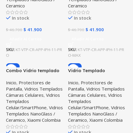
Ceramico
Ceramico
In stock
In stock
$
41.900
$
41.900
$
46.700
$
46.700
Añadir Al Carrito
Añadir Al Carrito
SKU:
KT-VTP-CR-APP-IPH-11-PR
SKU:
KT-VTP-CR-APP-IPH-11-PR
O
O-MAX
-12%
-48%
Combo Vidrio templado
Vidrio Templado
de Pantalla + Cristal
Ceramico de cámara para
Inicio
,
Protectores de
Inicio
,
Protectores de
Cerámico Nanoglass de
celular Xiaomi Redmi Note
Pantalla
,
Vidrios Templados
Pantalla
,
Vidrios Templados
cámara para celular
9s
Cámaras Celulares
,
Vidrios
Cámaras Celulares
,
Vidrios
Xiaomi Redmi Note 9s
Templados
Templados
Celular/SmartPhone
,
Vidrios
Celular/SmartPhone
,
Vidrios
Templados NanoGlass /
Templados NanoGlass /
Ceramico
,
Xiaomi Colombia
Ceramico
,
Xiaomi Colombia
In stock
In stock