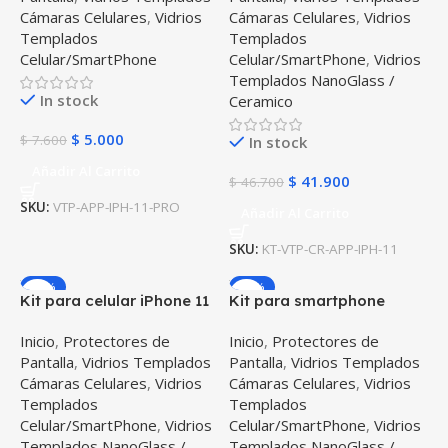
Cámaras Celulares
,
Vidrios
Cámaras Celulares
,
Vidrios
protector de pantalla
Templados
Templados
Celular/SmartPhone
Celular/SmartPhone
,
Vidrios
Templados NanoGlass /
In stock
Ceramico
$
5.000
$
7.600
In stock
Añadir Al Carrito
$
41.900
$
46.700
SKU:
VTP-APP-IPH-11-PRO
Añadir Al Carrito
SKU:
KT-VTP-CR-APP-IPH-11
-10%
-10%
Kit para celular iPhone 11
Kit para smartphone
Pro Vidrio Templado de
iPhone 11 Pro Max Vidrio
Inicio
,
Protectores de
Inicio
,
Protectores de
cámara + Cristal
Templado de cámara +
Pantalla
,
Vidrios Templados
Pantalla
,
Vidrios Templados
Nanoglass protector de
Cristal ceramico protector
Cámaras Celulares
,
Vidrios
Cámaras Celulares
,
Vidrios
pantalla
de pantalla
Templados
Templados
Celular/SmartPhone
,
Vidrios
Celular/SmartPhone
,
Vidrios
Templados NanoGlass /
Templados NanoGlass /