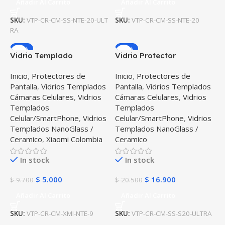
Añadir Al Carrito
Añadir Al Carrito
SKU:
VTP-CR-CM-SS-NTE-20-ULT
SKU:
VTP-CR-CM-SS-NTE-20
RA
-48%
-18%
Vidrio Templado
Vidrio Protector
Nanoglass de cámara
Templado Cerámico para
Inicio
,
Protectores de
Inicio
,
Protectores de
para celular Xiaomi Redmi
Cámara de Samsung S20
Pantalla
,
Vidrios Templados
Pantalla
,
Vidrios Templados
Note 9
Ultra
Cámaras Celulares
,
Vidrios
Cámaras Celulares
,
Vidrios
Templados
Templados
Celular/SmartPhone
,
Vidrios
Celular/SmartPhone
,
Vidrios
Templados NanoGlass /
Templados NanoGlass /
Ceramico
,
Xiaomi Colombia
Ceramico
In stock
In stock
$
5.000
$
16.900
$
9.700
$
20.500
Añadir Al Carrito
Añadir Al Carrito
SKU:
VTP-CR-CM-XMI-NTE-9
SKU:
VTP-CR-CM-SS-S20-ULTRA