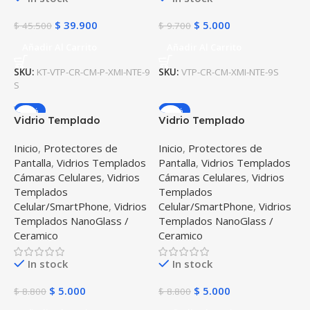
$
39.900
$
5.000
$
45.500
$
9.700
Añadir Al Carrito
Añadir Al Carrito
SKU:
KT-VTP-CR-CM-P-XMI-NTE-9
SKU:
VTP-CR-CM-XMI-NTE-9S
S
-43%
-43%
Vidrio Templado
Vidrio Templado
Ceramico de cámara para
Nanoglass de cámara
Inicio
,
Protectores de
Inicio
,
Protectores de
celular Samsung Galaxy
para celular Samsung
Pantalla
,
Vidrios Templados
Pantalla
,
Vidrios Templados
Note 20 Ultra
Galaxy Note 20
Cámaras Celulares
,
Vidrios
Cámaras Celulares
,
Vidrios
Templados
Templados
Celular/SmartPhone
,
Vidrios
Celular/SmartPhone
,
Vidrios
Templados NanoGlass /
Templados NanoGlass /
Ceramico
Ceramico
In stock
In stock
$
5.000
$
5.000
$
8.800
$
8.800