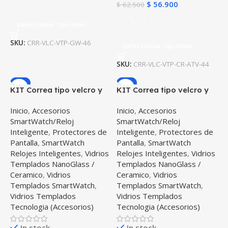
$
56.900
$
62.500
Seleccionar Opciones
SKU:
CRR-VLC-VTP-GW-46
Seleccionar Opciones
SKU:
CRR-VLC-VTP-CR-ATV-44
-9%
-9%
KIT Correa tipo velcro y
KIT Correa tipo velcro y
Vidrio templado cerámico
Vidrio templado cerámico
Inicio
,
Accesorios
Inicio
,
Accesorios
para Reloj Smartwatch
para Reloj Smartwatch
SmartWatch/Reloj
SmartWatch/Reloj
Samsung Galaxy Active
Huawei GT 2E 46mm
Inteligente
,
Protectores de
Inteligente
,
Protectores de
40mm
Pantalla
,
SmartWatch
Pantalla
,
SmartWatch
Relojes Inteligentes
,
Vidrios
Relojes Inteligentes
,
Vidrios
Templados NanoGlass /
Templados NanoGlass /
Ceramico
,
Vidrios
Ceramico
,
Vidrios
Templados SmartWatch
,
Templados SmartWatch
,
Vidrios Templados
Vidrios Templados
Tecnologia (Accesorios)
Tecnologia (Accesorios)
In stock
In stock