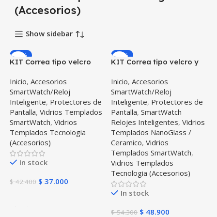
(Accesorios)
Show sidebar
-13%
-10%
KIT Correa tipo velcro
KIT Correa tipo velcro y
tela suave y Vidrio
Vidrio templado cerámico
Inicio
,
Accesorios
Inicio
,
Accesorios
templado Reloj
para Reloj Smartwatch
SmartWatch/Reloj
SmartWatch/Reloj
Smartwatch Huawei GT2
Huawei GT2 42mm
Inteligente
,
Protectores de
Inteligente
,
Protectores de
46mm
Pantalla
,
Vidrios Templados
Pantalla
,
SmartWatch
SmartWatch
,
Vidrios
Relojes Inteligentes
,
Vidrios
Templados Tecnologia
Templados NanoGlass /
(Accesorios)
Ceramico
,
Vidrios
Templados SmartWatch
,
In stock
Vidrios Templados
Tecnologia (Accesorios)
$
37.000
$
42.400
In stock
$
48.900
$
54.300