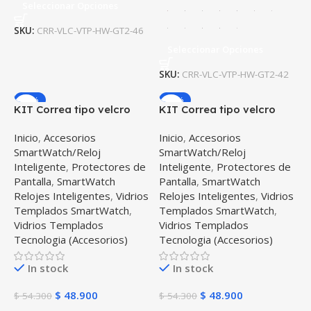
Seleccionar Opciones
SKU:
CRR-VLC-VTP-HW-GT2-46
Seleccionar Opciones
SKU:
CRR-VLC-VTP-HW-GT2-42
-10%
-10%
KIT Correa tipo velcro
KIT Correa tipo velcro
tela suave y Vidrio
tela suave y Vidrio
Inicio
,
Accesorios
Inicio
,
Accesorios
templado Reloj
templado Reloj
SmartWatch/Reloj
SmartWatch/Reloj
Smartwatch Xiaomi
Smartwatch Samsung
Inteligente
,
Protectores de
Inteligente
,
Protectores de
Amazfit Gtr
Galaxy Watch 42mm
Pantalla
,
SmartWatch
Pantalla
,
SmartWatch
Relojes Inteligentes
,
Vidrios
Relojes Inteligentes
,
Vidrios
Templados SmartWatch
,
Templados SmartWatch
,
Vidrios Templados
Vidrios Templados
Tecnologia (Accesorios)
Tecnologia (Accesorios)
In stock
In stock
$
48.900
$
48.900
$
54.300
$
54.300