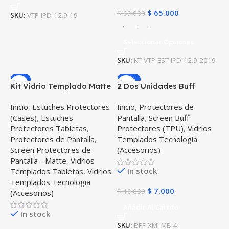
$
65.000
$
69.000
SKU:
VTP-IPD-12.9-19
Seleccionar Opciones
SKU:
KT-VTP-EST-IPD-12.9-2019
-6%
-30%
Kit Vidrio Templado Matte
2 Dos Unidades Buff
Glass Y Estuche Case
Screen Protector para
Inicio
,
Estuches Protectores
Inicio
,
Protectores de
Protector con portalápiz
reloj Smartwatch Xiaomi
(Cases)
,
Estuches
Pantalla
,
Screen Buff
Tablet iPad Pro 12.9 2019
Mi Smart Band 4
Protectores Tabletas
,
Protectores (TPU)
,
Vidrios
Protectores de Pantalla
,
Templados Tecnologia
Screen Protectores de
(Accesorios)
Pantalla - Matte
,
Vidrios
In stock
Templados Tabletas
,
Vidrios
Templados Tecnologia
$
7.000
$
10.000
(Accesorios)
Añadir Al Carrito
In stock
SKU:
BFF-XMI-MB-4