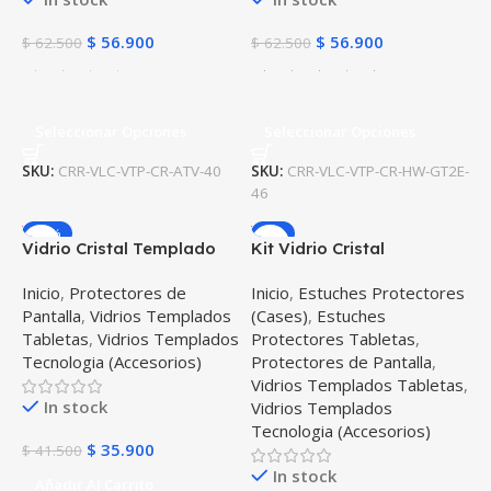
$
56.900
$
56.900
$
62.500
$
62.500
Seleccionar Opciones
Seleccionar Opciones
SKU:
CRR-VLC-VTP-CR-ATV-40
SKU:
CRR-VLC-VTP-CR-HW-GT2E-
46
-13%
-6%
Vidrio Cristal Templado
Kit Vidrio Cristal
Tablet iPad Pro 12.9 2019
Templado Y Estuche Case
Inicio
,
Protectores de
Inicio
,
Estuches Protectores
– 2020
Protector con portalápiz
Pantalla
,
Vidrios Templados
(Cases)
,
Estuches
Tablet iPad Pro 12.9 2019
Tabletas
,
Vidrios Templados
Protectores Tabletas
,
Tecnologia (Accesorios)
Protectores de Pantalla
,
Vidrios Templados Tabletas
,
In stock
Vidrios Templados
Tecnologia (Accesorios)
$
35.900
$
41.500
In stock
Añadir Al Carrito