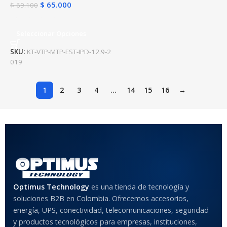
$
65.000
$
69.100
Seleccionar Opciones
SKU:
KT-VTP-MTP-EST-IPD-12.9-2
019
1
2
3
4
…
14
15
16
→
Optimus Technology
es una tienda de tecnología y
soluciones B2B en Colombia. Ofrecemos accesorios,
energía, UPS, conectividad, telecomunicaciones, seguridad
y productos tecnológicos para empresas, instituciones,