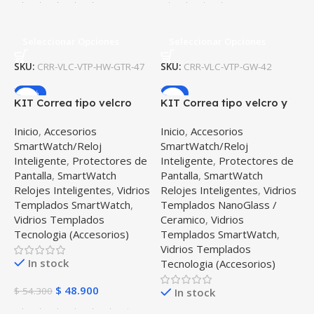
Seleccionar Opciones
Seleccionar Opciones
SKU:
CRR-VLC-VTP-HW-GTR-47
SKU:
CRR-VLC-VTP-GW-42
-10%
-9%
KIT Correa tipo velcro
KIT Correa tipo velcro y
tela suave y Vidrio
Vidrio templado cerámico
Inicio
,
Accesorios
Inicio
,
Accesorios
templado Reloj
para Reloj Smartwatch
SmartWatch/Reloj
SmartWatch/Reloj
Smartwatch Samsung
Samsung Galaxy Active
Inteligente
,
Protectores de
Inteligente
,
Protectores de
Galaxy Watch 46mm
44mm
Pantalla
,
SmartWatch
Pantalla
,
SmartWatch
Relojes Inteligentes
,
Vidrios
Relojes Inteligentes
,
Vidrios
Templados SmartWatch
,
Templados NanoGlass /
Vidrios Templados
Ceramico
,
Vidrios
Tecnologia (Accesorios)
Templados SmartWatch
,
Vidrios Templados
In stock
Tecnologia (Accesorios)
$
48.900
$
54.300
In stock