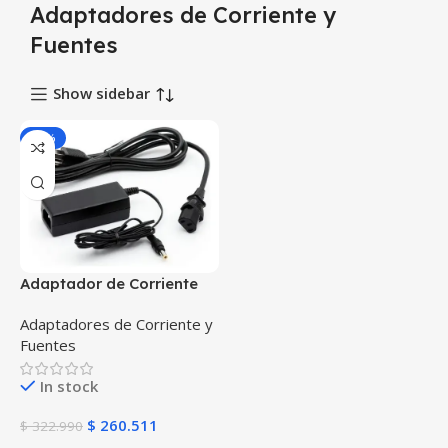
Adaptadores de Corriente y
Fuentes
Show sidebar
-19%
Adaptador de Corriente
Zebra AC Adapter US
Adaptadores de Corriente y
P1031365-024 | Fuente de
Fuentes
Poder Original para
Impresoras y Dispositivos
In stock
$
260.511
$
322.990