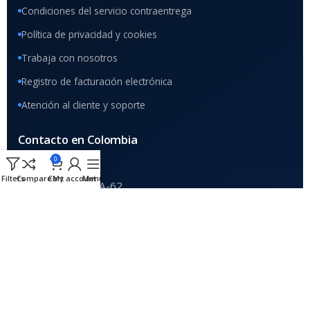
Condiciones del servicio contraentrega
Política de privacidad y cookies
Trabaja con nosotros
Registro de facturación electrónica
Atención al cliente y soporte
Contacto en Colombia
0
DIRECCIÓN
Filters
Compare
Cart
My account
Menu
Home
Calle 9 #37A-62
C.C. Renovación, piso 4
Oficina 4006, Bogotá
VENTAS Y SOPORTE
+57 (601) 508 5475
WHATSAPP COMERCIAL
+57 313 437 0000